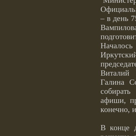
Министерс
Официальн
– в день 
Вампилов
подготов
Началось 
Иркутск
председа
Виталий 
Галина С
собирать
афиши, пр
конечно, и
В конце 