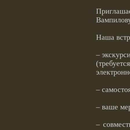
Приглаша
Вампилову
Наша встр
– экскурс
(требуетс
электронн
– самосто
– ваше ме
– совмест