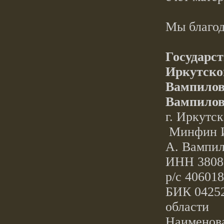
Мы благод
Государс
Иркутско
Вампилов
Вампило
г. Иркутск
Минфин И
А. Вампил
ИНН 3808
р/с 40601
БИК 04252
области
Наименова