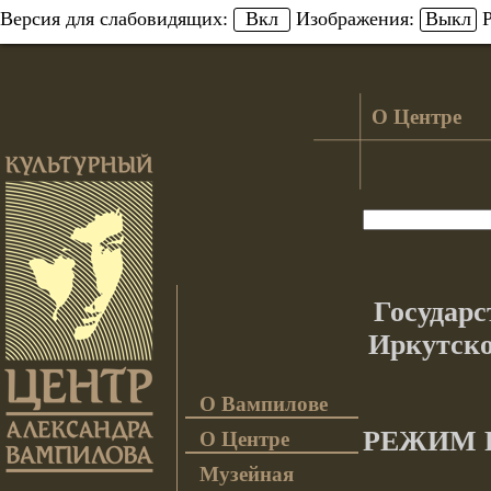
Вкл
Выкл
Версия для слабовидящих:
Изображения:
Р
О Центре
Государс
Иркутско
О Вампилове
РЕЖИМ Р
О Центре
Музейная