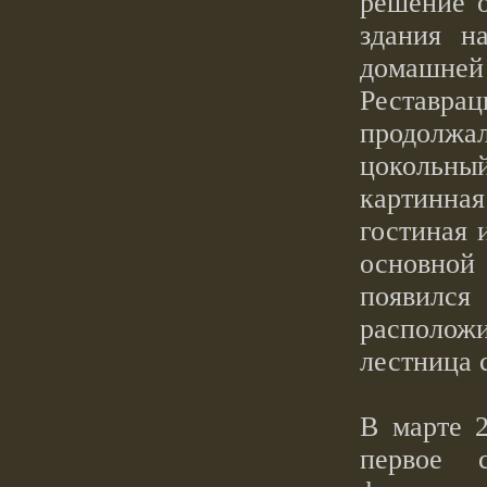
решение 
здания н
домашней
Реставра
продолжал
цокольн
картинна
гостиная 
основной 
появился
расположи
лестница 
В марте 2
первое 