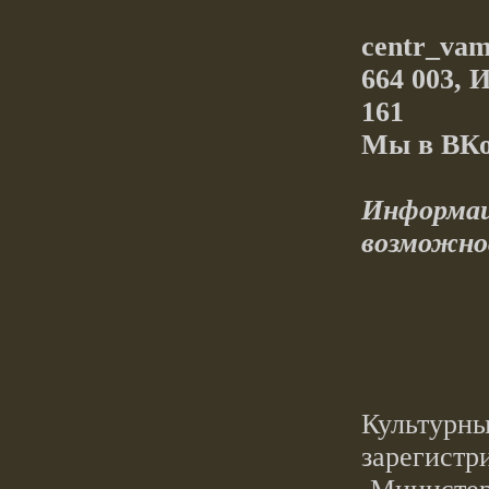
centr_vam
664 003, 
161
Мы в
ВКо
Информац
возможн
Культу
зарегист