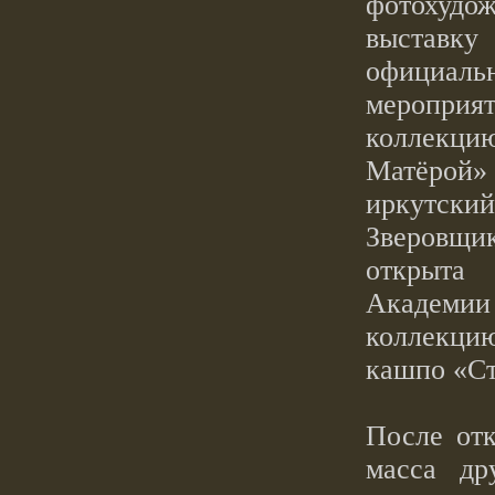
фотохуд
выставк
официал
мероприят
коллекц
Матёрой»
иркутский
Зверовщи
открыта
Академии
коллек
кашпо
«С
После отк
масса др