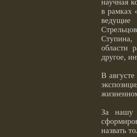
научная к
в рамках 
ведущие
Стрельцов
Ступина,
области 
другое, и
В августе
экспози
жизненном
За нашу
сформиро
назвать т